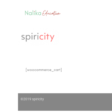
Aller
au
contenu
[woocommerce_cart]
©2019 spiricity