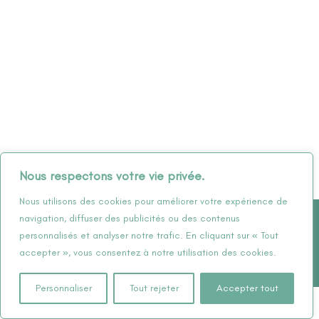
Nous respectons votre vie privée.
Nous utilisons des cookies pour améliorer votre expérience de
Politique de confidentialité –
Conditions générales de vente
navigation, diffuser des publicités ou des contenus
personnalisés et analyser notre trafic. En cliquant sur « Tout
F
I
accepter », vous consentez à notre utilisation des cookies.
a
n
c
s
Personnaliser
Tout rejeter
Accepter tout
e
t
Copyright © 2026 Nalika Education | Nalika Education